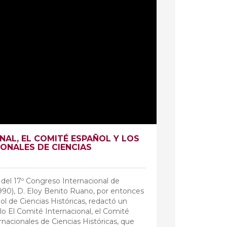
NAL, EL COMITÉ ESPAÑOL Y LOS
ONALES DE CIENCIAS
 del 17º Congreso Internacional de
1990), D. Eloy Benito Ruano, por entonces
l de Ciencias Históricas, redactó un
lo El Comité Internacional, el Comité
nacionales de Ciencias Históricas, que