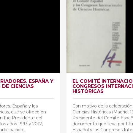
RIADORES. ESPAÑA Y
EL COMITÉ INTERNACIO
DE CIENCIAS
CONGRESOS INTERNACI
HISTÓRICAS
dores. España y los
Con motivo de la celebración
icas, que se ofrece en
Ciencias Históricas (Madrid, 
n fue Presidente del
Presidente del Comité Españo
los años 1993 y 2012,
documento que lleva por títu
articipación…
Español y los Congresos Inter