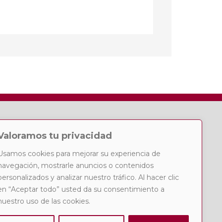
USCADOR
Valoramos tu privacidad
uscar:
Usamos cookies para mejorar su experiencia de
navegación, mostrarle anuncios o contenidos
personalizados y analizar nuestro tráfico. Al hacer clic
en “Aceptar todo” usted da su consentimiento a
nuestro uso de las cookies.