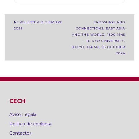
Navegación
NEWSLETTER DICIEMBRE
CROSSINGS AND
2023
CONNECTIONS: EAST ASIA
de
AND THE WORLD, 1800-1945
entradas
– TEIKYO UNIVERSITY,
TOKYO, JAPAN, 26 OCTOBER
2024
CECH
Aviso Legal
Política de cookies
Contacto